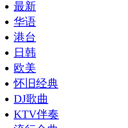
最新
华语
港台
日韩
欧美
怀旧经典
DJ歌曲
KTV伴奏