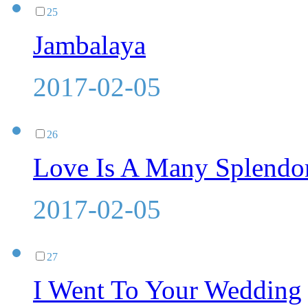
25
Jambalaya
2017-02-05
26
Love Is A Many Splendo
2017-02-05
27
I Went To Your Wedding