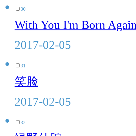
30
With You I'm Born
2017-02-05
31
笑脸
2017-02-05
32