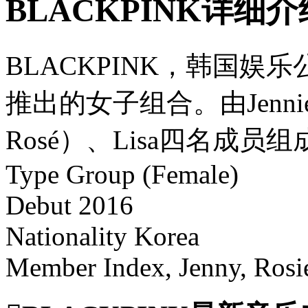
BLACKPINK详细
BLACKPINK，韩国娱乐公司Y
推出的女子组合。由Jenn
Rosé）、Lisa四名成员组
Type Group (Female)
Debut 2016
Nationality Korea
Member Index, Jenny, Rosie