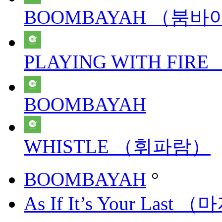
BOOMBAYAH （붐바
PLAYING WITH FI
BOOMBAYAH
WHISTLE （휘파람）
BOOMBAYAH
°
As If It’s Your Las