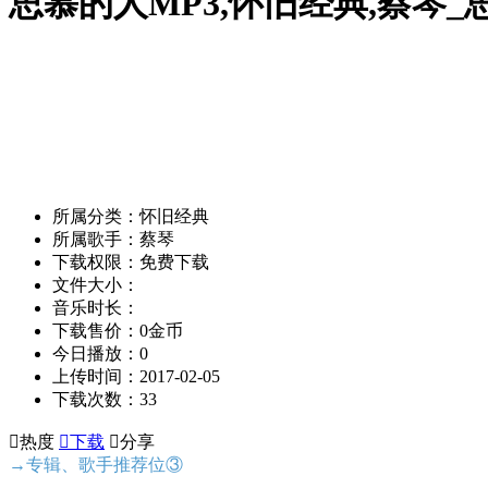
思慕的人MP3,怀旧经典,蔡琴_
所属分类：怀旧经典
所属歌手：蔡琴
下载权限：免费下载
文件大小：
音乐时长：
下载售价：0金币
今日播放：0
上传时间：2017-02-05
下载次数：33

热度

下载

分享
→专辑、歌手推荐位③