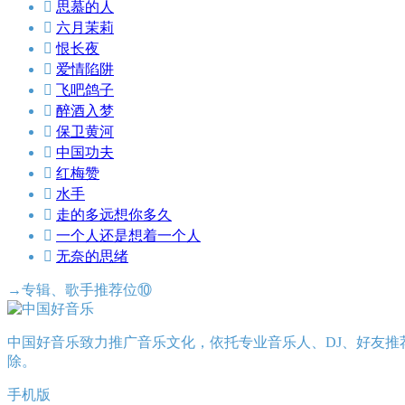

思慕的人

六月茉莉

恨长夜

爱情陷阱

飞吧鸽子

醉酒入梦

保卫黄河

中国功夫

红梅赞

水手

走的多远想你多久

一个人还是想着一个人

无奈的思绪
→专辑、歌手推荐位⑩
中国好音乐致力推广音乐文化，依托专业音乐人、DJ、好友推
除。
手机版