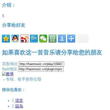
介绍：
×
分享给好友
如果喜欢这一首音乐请分享给您的朋友
页面地址
flash地址
→专辑、歌手推荐位⑩
猜你也喜欢：

流言

囚鸟