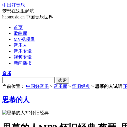
中国好音乐
梦想在这里起航
haomusic.cn 中国音乐世界
首页
歌曲库
MV视频库
音乐人
音乐专辑
视频专辑
新闻播报
音乐
搜 索
当前位置：
中国好音乐
>
音乐库
>
怀旧经典
>
思慕的人试听
思慕的人