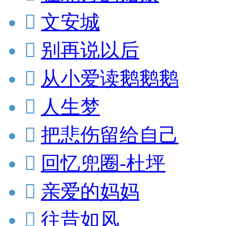

文安城

别再说以后

从小爱读鹅鹅鹅

人生梦

把悲伤留给自己

回忆兜圈-杜坪

亲爱的妈妈

往昔如风