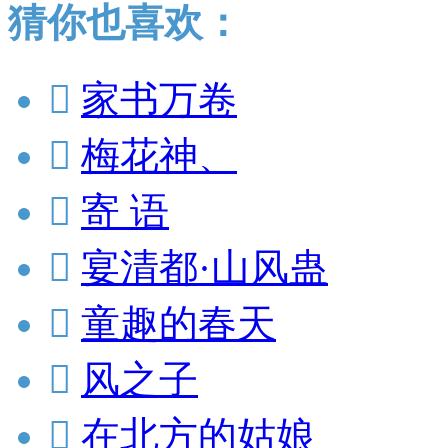
猜你也喜欢：

家书万卷

梅花神、

寄 语

宴清都·山风蛊

童趣的春天

风之子

在北方的姑娘