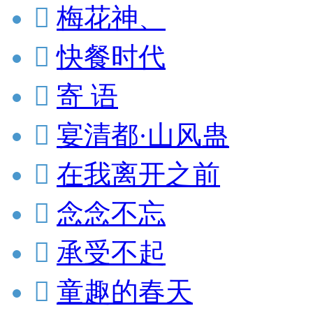

梅花神、

快餐时代

寄 语

宴清都·山风蛊

在我离开之前

念念不忘

承受不起

童趣的春天