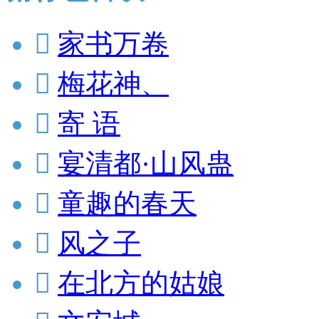

家书万卷

梅花神、

寄 语

宴清都·山风蛊

童趣的春天

风之子

在北方的姑娘