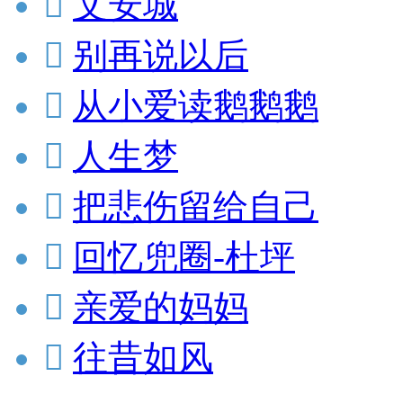

文安城

别再说以后

从小爱读鹅鹅鹅

人生梦

把悲伤留给自己

回忆兜圈-杜坪

亲爱的妈妈

往昔如风