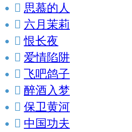

思慕的人

六月茉莉

恨长夜

爱情陷阱

飞吧鸽子

醉酒入梦

保卫黄河

中国功夫