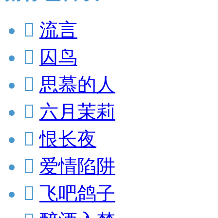

流言

囚鸟

思慕的人

六月茉莉

恨长夜

爱情陷阱

飞吧鸽子