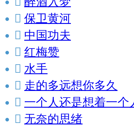

醉酒入梦

保卫黄河

中国功夫

红梅赞

水手

走的多远想你多久

一个人还是想着一个

无奈的思绪