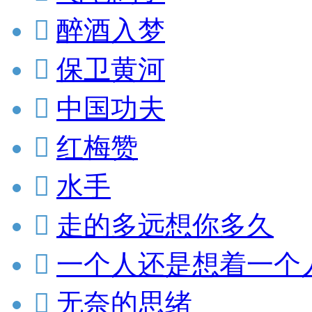

醉酒入梦

保卫黄河

中国功夫

红梅赞

水手

走的多远想你多久

一个人还是想着一个

无奈的思绪