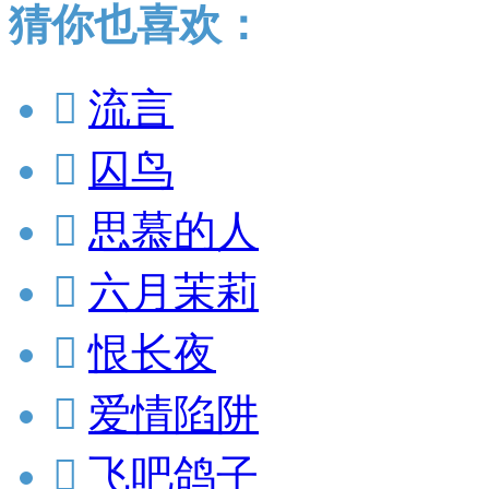
猜你也喜欢：

流言

囚鸟

思慕的人

六月茉莉

恨长夜

爱情陷阱

飞吧鸽子