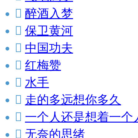

醉酒入梦

保卫黄河

中国功夫

红梅赞

水手

走的多远想你多久

一个人还是想着一个

无奈的思绪