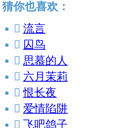
猜你也喜欢：

流言

囚鸟

思慕的人

六月茉莉

恨长夜

爱情陷阱

飞吧鸽子