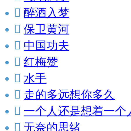

醉酒入梦

保卫黄河

中国功夫

红梅赞

水手

走的多远想你多久

一个人还是想着一个

无奈的思绪