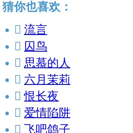
猜你也喜欢：

流言

囚鸟

思慕的人

六月茉莉

恨长夜

爱情陷阱

飞吧鸽子