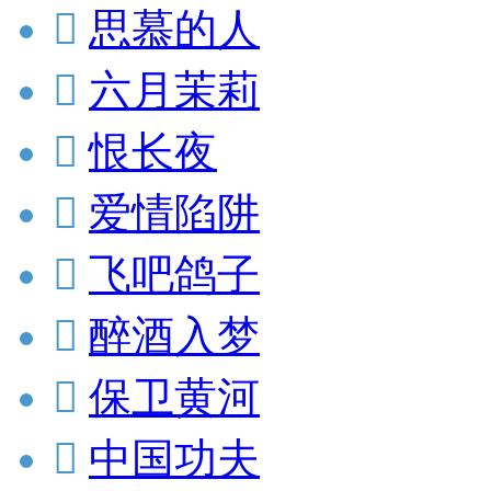

思慕的人

六月茉莉

恨长夜

爱情陷阱

飞吧鸽子

醉酒入梦

保卫黄河

中国功夫