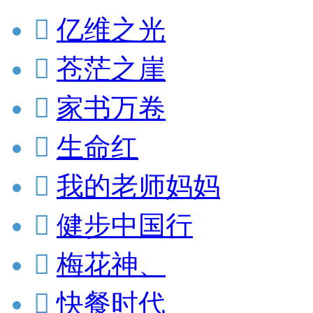

亿维之光

苍茫之崖

家书万卷

生命红

我的老师妈妈

健步中国行

梅花神、

快餐时代