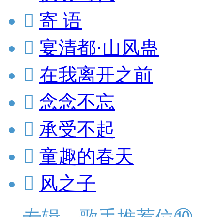

寄 语

宴清都·山风蛊

在我离开之前

念念不忘

承受不起

童趣的春天

风之子