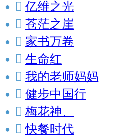

亿维之光

苍茫之崖

家书万卷

生命红

我的老师妈妈

健步中国行

梅花神、

快餐时代